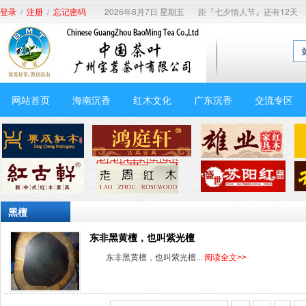
/
/
2026年8月7日 星期五
距『七夕情人节』还有12天
登录
注册
忘记密码
网站首页
海南沉香
红木文化
广东沉香
交流专区
黑檀
东非黑黄檀，也叫紫光檀
东非黑黄檀，也叫紫光檀...
阅读全文>>