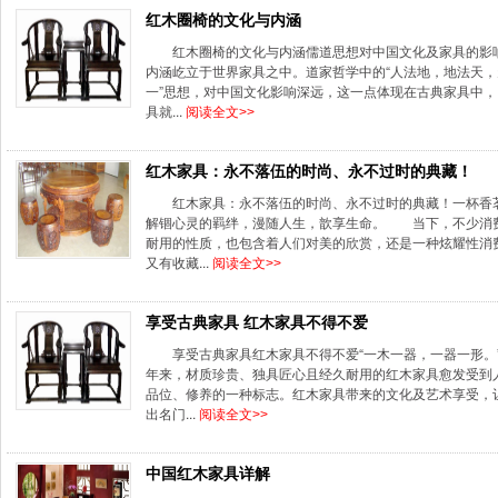
红木圈椅的文化与内涵
红木圈椅的文化与内涵儒道思想对中国文化及家具的影
内涵屹立于世界家具之中。道家哲学中的“人法地，地法天，
一”思想，对中国文化影响深远，这一点体现在古典家具中
具就...
阅读全文>>
红木家具：永不落伍的时尚、永不过时的典藏！
红木家具：永不落伍的时尚、永不过时的典藏！一杯香
解锢心灵的羁绊，漫随人生，歆享生命。 当下，不少消
耐用的性质，也包含着人们对美的欣赏，还是一种炫耀性消
又有收藏...
阅读全文>>
享受古典家具 红木家具不得不爱
享受古典家具红木家具不得不爱“一木一器，一器一形
年来，材质珍贵、独具匠心且经久耐用的红木家具愈发受到
品位、修养的一种标志。红木家具带来的文化及艺术享受
出名门...
阅读全文>>
中国红木家具详解