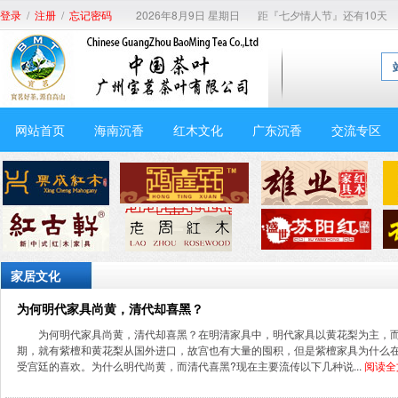
/
/
2026年8月9日 星期日
距『七夕情人节』还有10天
登录
注册
忘记密码
网站首页
海南沉香
红木文化
广东沉香
交流专区
家居文化
为何明代家具尚黄，清代却喜黑？
为何明代家具尚黄，清代却喜黑？在明清家具中，明代家具以黄花梨为主，
期，就有紫檀和黄花梨从国外进口，故宫也有大量的囤积，但是紫檀家具为什么
受宫廷的喜欢。为什么明代尚黄，而清代喜黑?现在主要流传以下几种说...
阅读全