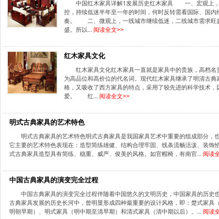
中国红木家具详解1发展历史红木家具 一、宏观上，
控，持续低迷半年至一年的时间，何时反转需看国际、国内
奏。 二、微观上，一线城市继续低迷，二线城市需求旺
盛。所以...
阅读全文>>
红木家具文化
红木家具文化红木家具一直就是家具中的贵族，高档名
为高品位和高价位的代名词。现代红木家具继承了明清古典
格，又吸收了西方家具的特点，采用了较先进的科学技术，
爱。 红...
阅读全文>>
明式古典家具的艺术特色
明式古典家具的艺术特色明式古典家具是我国家具艺术中重要的组成部分，
它主要的艺术特色表现在：造型简练雄健、结构合理牢固、线条流畅活泼、装饰
式古典家具造型具有简练、稳重、威严、俊美的风格。如官帽椅，有南官...
阅读全
中国古典家具的演变完全过程
中国古典家具的演变完全过程伴随着中国悠久的文明历史，中国家具的历史
古典家具发展的历史长河中，曾明显形成四种最重要的设计风格，即：楚式家具
明朝早期）、明式家具（明中期至清早期）和清式家具（清中期以后）。...
阅读全