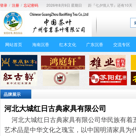
/
/
2026年8月9日 星期日
距『七夕情人节』还有10天
登录
注册
忘记密码
网站首页
海南沉香
红木文化
广东沉香
交流专区
品牌展示
河北大城红日古典家具有限公司
河北大城红日古典家具有限公司华民族有着
艺术品是中华文化之瑰宝，以中国明清家具为